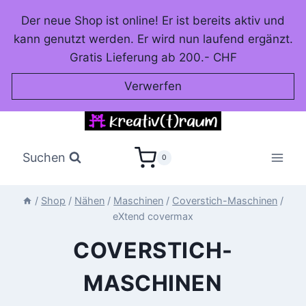
Zum
Der neue Shop ist online! Er ist bereits aktiv und
Inhalt
kann genutzt werden. Er wird nun laufend ergänzt.
springen
Gratis Lieferung ab 200.- CHF
Verwerfen
Suchen
0
/
Shop
/
Nähen
/
Maschinen
/
Coverstich-Maschinen
/
eXtend covermax
COVERSTICH-
MASCHINEN