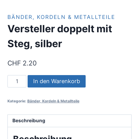
BÄNDER, KORDELN & METALLTEILE
Versteller doppelt mit
Steg, silber
CHF
2.20
Versteller
In den Warenkorb
doppelt
mit
Kategorie:
Bänder, Kordeln & Metallteile
Steg,
silber
Menge
Beschreibung
Beschreibung