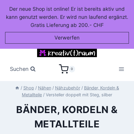
Zum
Der neue Shop ist online! Er ist bereits aktiv und
Inhalt
kann genutzt werden. Er wird nun laufend ergänzt.
springen
Gratis Lieferung ab 200.- CHF
Verwerfen
Suchen
0
/
Shop
/
Nähen
/
Nähzubehör
/
Bänder, Kordeln &
Metallteile
/
Versteller doppelt mit Steg, silber
BÄNDER, KORDELN &
METALLTEILE